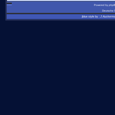
Powered by
php
Deutsche 
jblue style by :
J Auckerm