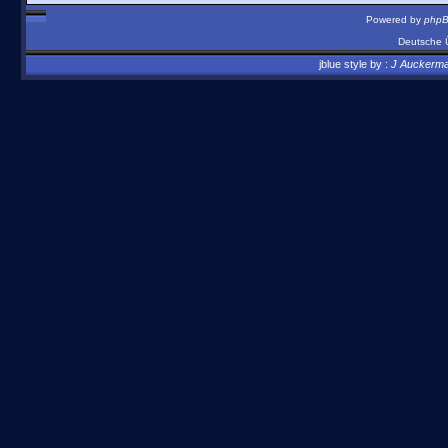
Powered by
php
Deutsche 
jblue style by :
J Auckerm